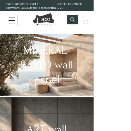
email: info@decodistrict.hu
tel: +36-30/559 0260
Showroom: 1134 Budapest, Szabolcs utca 19-21.
MINERAL-
BASED wall
panel
ART wall