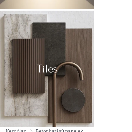
Tiles
Kezdőlap
Betonhatású panelek