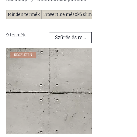
Minden termék
Travertine mészkő slim falpanelek
9 termék
Szűrés és rendezés
KÉSZLETEN