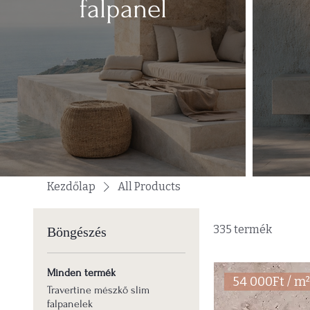
falpanel
Kezdőlap
All Products
335 termék
Böngészés
Minden termék
54 000Ft / m
Travertine mészkő slim
falpanelek