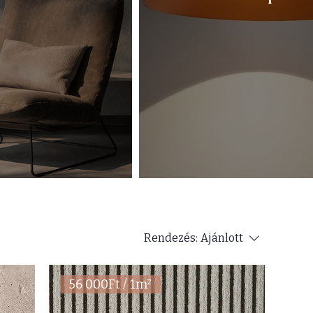
Rendezés:
Ajánlott
56 000Ft / 1m²