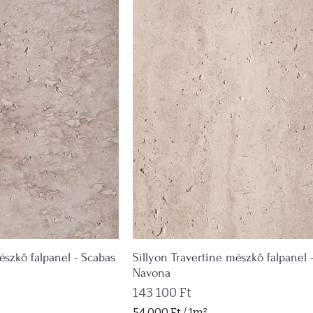
észkő falpanel - Scabas
Sillyon Travertine mészkő falpanel 
Navona
Ár
143 100 Ft
54 000 Ft
/
1m²