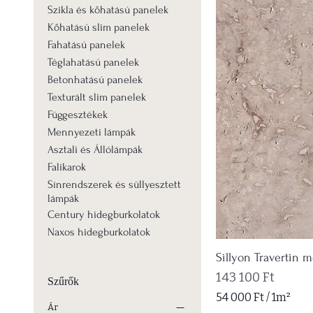
Szikla és kőhatású panelek
Kőhatású slim panelek
Fahatású panelek
Téglahatású panelek
Betonhatású panelek
Texturált slim panelek
Függesztékek
Mennyezeti lámpák
Asztali és Állólámpák
Falikarok
Sínrendszerek és süllyesztett
lámpák
Century hidegburkolatok
Naxos hidegburkolatok
Sillyon Travertin m
Ár
143 100 Ft
Szűrők
54 000 Ft
/
1m²
Ár
5