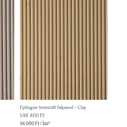
F
t
/
1
n
é
g
y
z
e
t
m
é
t
e
r
Epilogue texturált falpanel - Clay
Ár
148 400 Ft
56 000 Ft
/
1m²