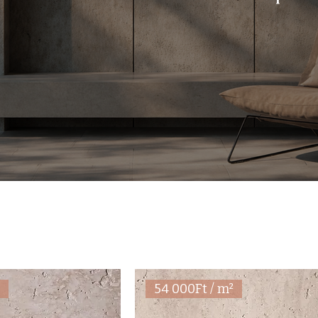
²
54 000Ft / m²