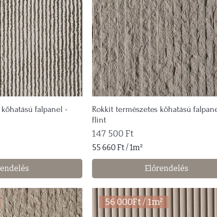
g
y
z
e
t
m
é
t
e
r
kőhatású falpanel -
Rokkit természetes kőhatású falpane
flint
Ár
147 500 Ft
55 660 Ft
/
1m²
5
rendelés
Előrendelés
5
6
6
56 000Ft / 1m²
0