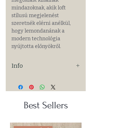
mindazoknak, akik loft
stílusú megjelenést
szeretnék elérni anélkül,
hogy lemondanának a
modern technológia
nyújtotta előnyökről.
Info
MÉRET: ~279cm x 109cm
VASTAGSÁG: 15 - 25 mm
MINTA MÉLYSÉG: 10 - 30 mm
m² ÖSSZESEN: ~3,05m²
Best Sellers