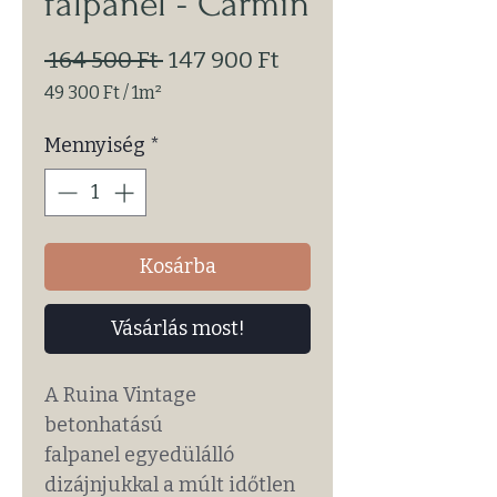
falpanel - Carmin
Szokásos
Akciós
 164 500 Ft 
147 900 Ft
ár
ár
49 300 Ft
/
1m²
1 Square
meter
Mennyiség
*
ára:
49 300 Ft
Kosárba
Vásárlás most!
A Ruina Vintage
betonhatású
falpanel egyedülálló
dizájnjukkal a múlt időtlen