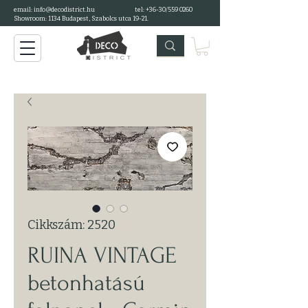
email: info@decodistrict.hu
tel: +36-30/559 0260
Showroom: 1134 Budapest, Szabolcs utca 19-21.
Cikkszám: 2520
RUINA VINTAGE
betonhatású