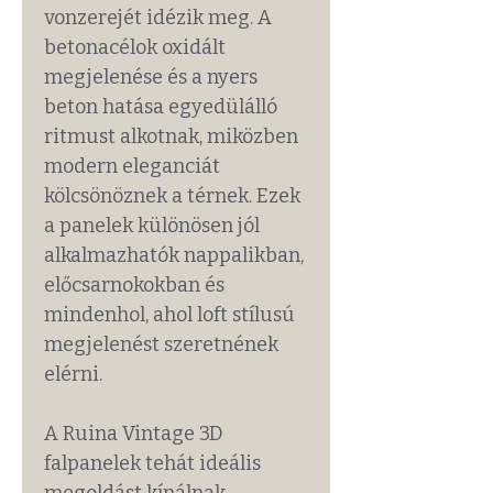
vonzerejét idézik meg. A
betonacélok oxidált
megjelenése és a nyers
beton hatása egyedülálló
ritmust alkotnak, miközben
modern eleganciát
kölcsönöznek a térnek. Ezek
a panelek különösen jól
alkalmazhatók nappalikban,
előcsarnokokban és
mindenhol, ahol loft stílusú
megjelenést szeretnének
elérni.
A Ruina Vintage 3D
falpanelek tehát ideális
megoldást kínálnak