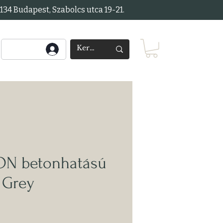
34 Budapest, Szabolcs utca 19-21.
N betonhatású
- Grey