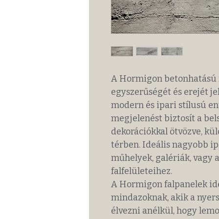
A Hormigon betonhatású f
egyszerűségét és erejét je
modern és ipari stílusú en
megjelenést biztosít a bel
dekorációkkal ötvözve, kü
térben. Ideális nagyobb ip
műhelyek, galériák, vagy 
falfelületeihez.
A Hormigon falpanelek id
mindazoknak, akik a nyers
élvezni anélkül, hogy le