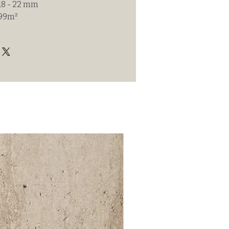
8 - 22 mm
,99m²
52 000Ft / 1m²