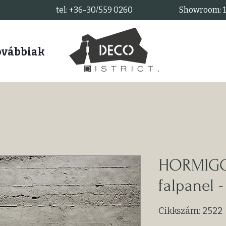
tel: +36-30/559 0260
Showroom: 11
ovábbiak
HORMIGO
falpanel 
Cikkszám: 2522