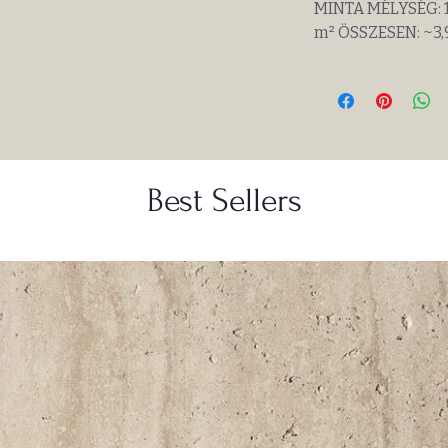
MINTA MÉLYSÉG: 1
m² ÖSSZESEN: ~3
Best Sellers