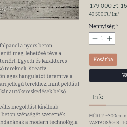
Sz
 179 000 Ft 
16
ár
40 500 Ft
/
1m²
1 Square
Mennyiség
*
meter
ára:
40 500 Ft
alpanel a nyers beton
leníti meg, lehetővé téve a
Kosárba
teriőrt. Egyedi és karakteres
ső tereknek. Kreatív
V
lönleges hangulatot teremtve a
ari jellegű terekhez, mint például
akár autókereskedések belső
Info
eális megoldást kínálnak
 beton szépségét szeretnék
MÉRET: ~300cm x
mondanának a modern technológia
VASTAGSÁG: 8 - 