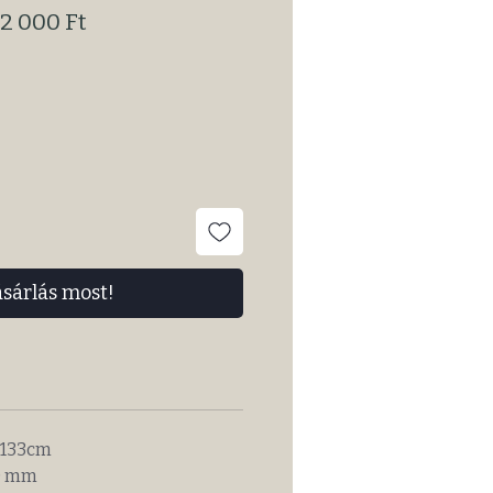
okásos
Akciós
2 000 Ft
ár
ásárlás most!
 133cm
10 mm