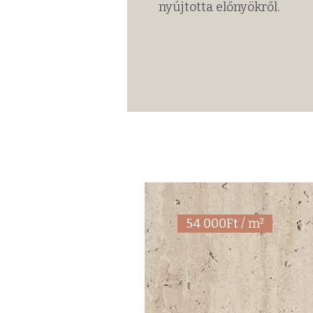
nyújtotta előnyökről.
54 000Ft / m²