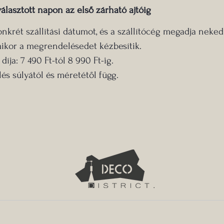
választott napon az első zárható ajtóig
onkrét szállítási dátumot, és a szállítócég megadja neke
ikor a megrendelésedet kézbesítik.​​
díja: 7 490 Ft-tól 8 990 Ft-ig.
és súlyától és méretétől függ.​