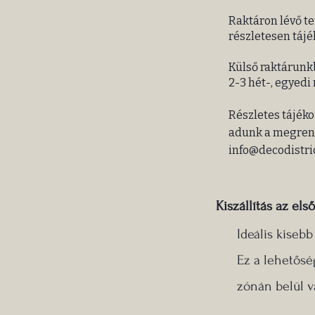
Raktáron lévő te
részletesen tájé
Külső raktárunkb
2-3 hét-, egyedi
Részletes tájéko
adunk a megrend
info@decodistri
Kiszállítás az első
Ideális kiseb
Ez a lehetősé
zónán belül v