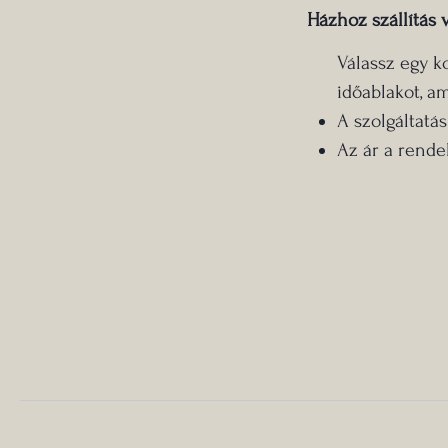
Házhoz szállítás 
Válassz egy k
időablakot, am
A szolgáltatás 
Az ár a rendel