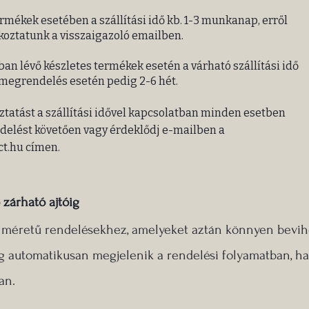
rmékek esetében a szállítási idő kb. 1-3 munkanap, erről
koztatunk a visszaigazoló emailben.
an lévő készletes termékek esetén a várható szállítási idő
 megrendelés esetén pedig 2-6 hét.
ztatást a szállítási idővel kapcsolatban minden esetben
elést követően vagy érdeklődj e-mailben a
ct.hu
címen.
 zárható ajtóig​
b méretű rendelésekhez, amelyeket aztán könnyen bevih
g automatikusan megjelenik a rendelési folyamatban, ha a
an.