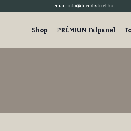
email: info@decodistrict.hu
Shop
PRÉMIUM Falpanel
T