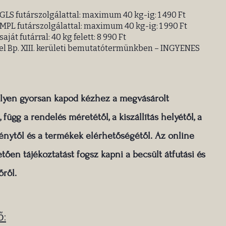
GLS futárszolgálattal: maximum 40 kg-ig: 1 490 Ft
MPL futárszolgálattal: maximum 40 kg-ig: 1 990 Ft
aját futárral: 40 kg felett: 8 990 Ft
el Bp. XIII. kerületi bemutatótermünkben – INGYENES
ilyen gyorsan kapod kézhez a megvásárolt
 függ a rendelés méretétől, a kiszállítás helyétől, a
igénytől és a termékek elérhetőségétől. Az online
etően tájékoztatást fogsz kapni a becsült átfutási és
őről.
ő: