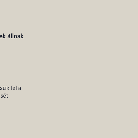
ek állnak
ük fel a
ését