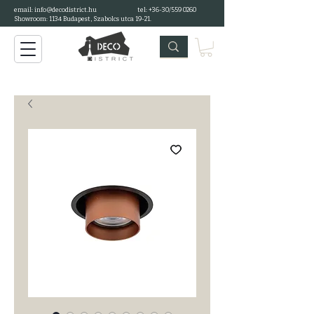
email: info@decodistrict.hu
tel: +36-30/559 0260
Showroom: 1134 Budapest, Szabolcs utca 19-21.