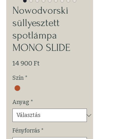
Nowodvorski
süllyesztett
spotlámpa
MONO SLIDE
Ár
14 900 Ft
Szín
*
Anyag
*
Fényforrás
*