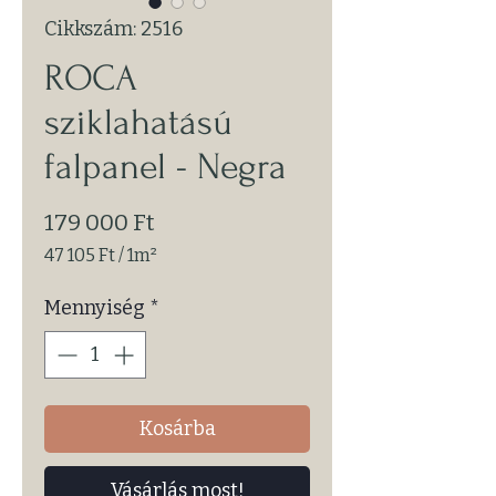
Cikkszám: 2516
ROCA
sziklahatású
falpanel - Negra
Ár
179 000 Ft
47 105 Ft
/
1m²
1 Square
meter
Mennyiség
*
ára:
47 105 Ft
Kosárba
Vásárlás most!