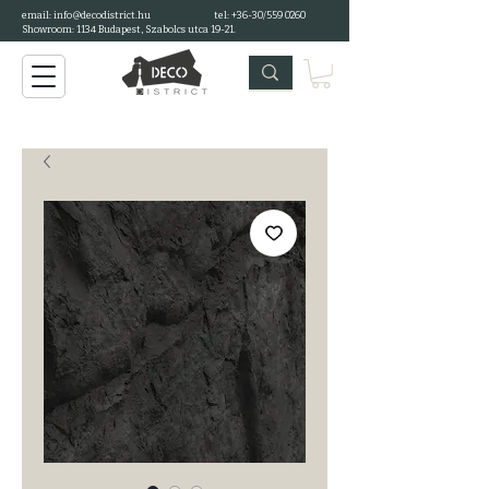
email: info@decodistrict.hu
tel: +36-30/559 0260
Showroom: 1134 Budapest, Szabolcs utca 19-21.