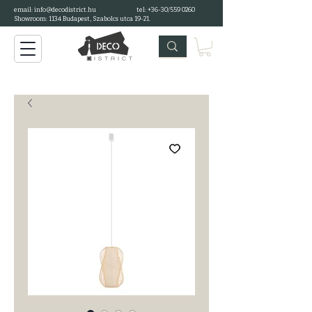
email: info@decodistrict.hu
tel: +36-30/559 0260
Showroom: 1134 Budapest, Szabolcs utca 19-21.