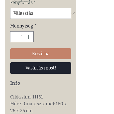
Fényforrás
*
Mennyiség
*
Kosárba
Vásárlás most!
Info
Cikkszám: 11161
Méret (ma x sz x mé): 160 x
26 x 26 cm