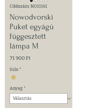
Cikkszám: NO11161
Nowodvorski
Puket egyágú
függesztett
lámpa M
Ár
71 900 Ft
Szín
*
Anyag
*