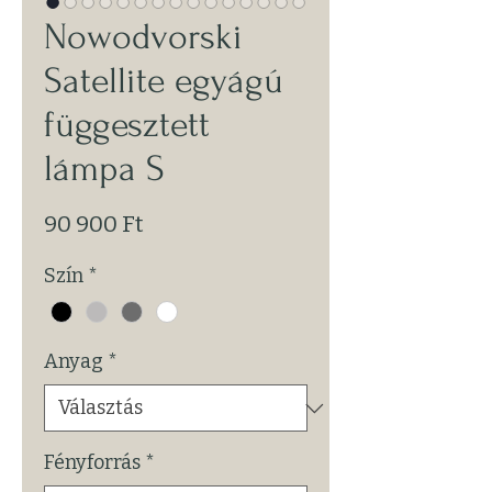
Nowodvorski
Satellite egyágú
függesztett
lámpa S
Ár
90 900 Ft
Szín
*
Anyag
*
Fényforrás
*