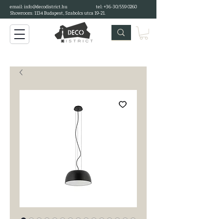
email: info@decodistrict.hu
tel: +36-30/559 0260
Showroom: 1134 Budapest, Szabolcs utca 19-21.