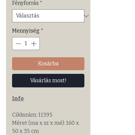
Fényforrás
*
Mennyiség
*
Kosárba
Vásárlás most!
Info
Cikkszám: 11395
Méret (ma x sz x mé): 160 x
50 x 35 cm