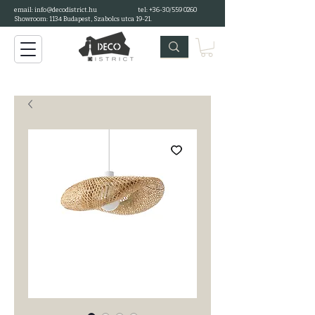
email: info@decodistrict.hu
tel: +36-30/559 0260
Showroom: 1134 Budapest, Szabolcs utca 19-21.