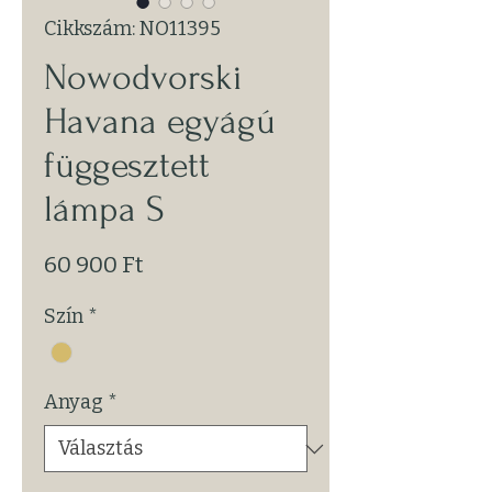
Cikkszám: NO11395
Nowodvorski
Havana egyágú
függesztett
lámpa S
Ár
60 900 Ft
Szín
*
Anyag
*