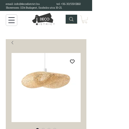
email: info@decodistrict.hu
tel: +36-30/559 0260
Showroom: 1134 Budapest, Szabolcs utca 19-21.