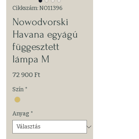
Cikkszám: NO11396
Nowodvorski
Havana egyágú
függesztett
lámpa M
Ár
72 900 Ft
Szín
*
Anyag
*