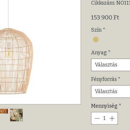
Cikkszám: NO11
Ár
153 900 Ft
Szín
*
Anyag
*
Választás
Fényforrás
*
Választás
Mennyiség
*