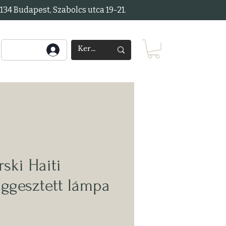
34 Budapest, Szabolcs utca 19-21.
ski Haiti
ggesztett lámpa