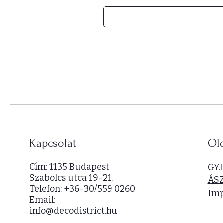
5
4
0
0
0
F
t
/
1
n
é
Kapcsolat
Ol
g
y
Cím: 1135 Budapest
GY.
z
Szabolcs utca 19-21.
ÁS
e
Telefon: +36-30/559 0260
t
Im
Email:
m
info@decodistrict.hu
é