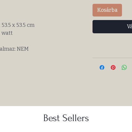
Kosárba
 53.5 x 53.5 cm
V
5 watt
rtalmaz: NEM
Best Sellers