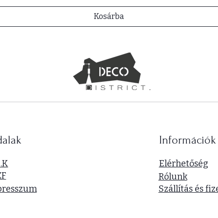
Kosárba
dalak
Információk
I.K
Elérhetőség
ZF
Rólunk
presszum
Szállítás és fiz