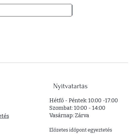
5
2
0
0
0
F
t
/
1
n
é
Nyitvatartás
g
y
Hétfő - Péntek: 10:00 -17:00
z
​​Szombat: 10:00 - 14:00
e
​Vasárnap: Zárva
t
etés
m
é
Előzetes időpont egyeztetés