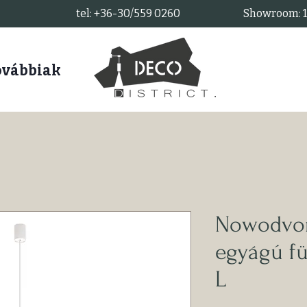
tel: +36-30/559 0260
Showroom: 11
ovábbiak
Nowodvor
egyágú fü
L