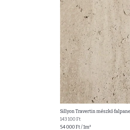
Sillyon Travertin mészkő falpane
Ár
143 100 Ft
54 000 Ft
/
1m²