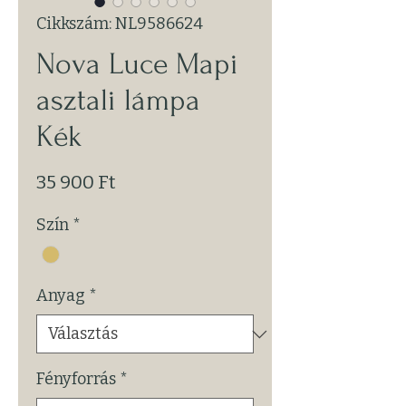
Cikkszám: NL9586624
Nova Luce Mapi
asztali lámpa
Kék
Ár
35 900 Ft
Szín
*
Anyag
*
Fényforrás
*