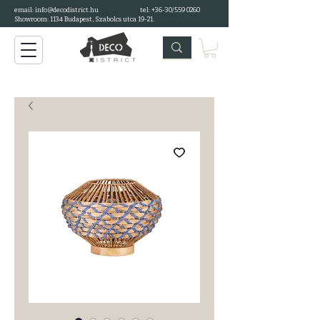
email: info@decodistrict.hu
tel: +36-30/559 0260
Showroom: 1134 Budapest, Szabolcs utca 19-21.