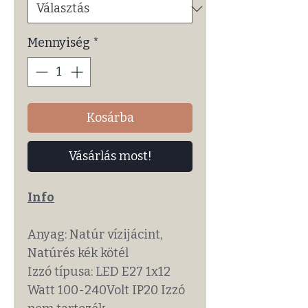
Mennyiség
*
Kosárba
Vásárlás most!
Info
Anyag: Natúr vízijácint,
Natúrés kék kötél
Izzó típusa: LED E27 1x12
Watt 100-240Volt IP20 Izzó