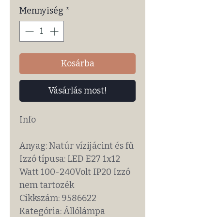
Mennyiség
*
Kosárba
Vásárlás most!
Info
Anyag: Natúr vízijácint és fű
Izzó típusa: LED E27 1x12
Watt 100-240Volt IP20 Izzó
nem tartozék
Cikkszám: 9586622
Kategória: Állólámpa