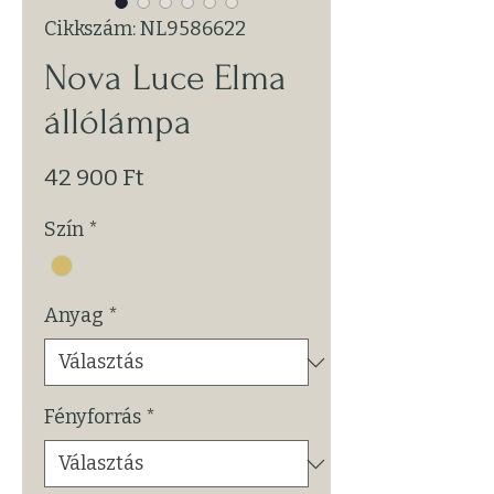
Cikkszám: NL9586622
Nova Luce Elma
állólámpa
Ár
42 900 Ft
Szín
*
Anyag
*
Fényforrás
*