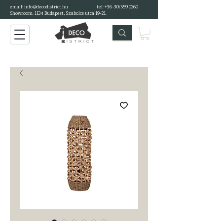
email: info@decodistrict.hu
tel: +36-30/559 0260
Showroom: 1134 Budapest, Szabolcs utca 19-21.