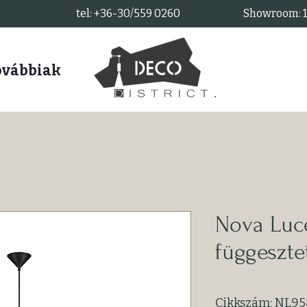
tel: +36-30/559 0260
Showroom: 11
ovábbiak
Nova Luc
függeszte
Cikkszám: NL9