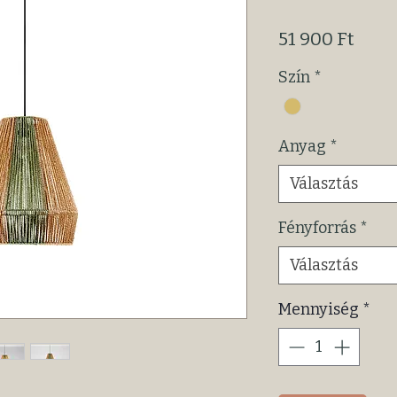
Ár
51 900 Ft
Szín
*
Anyag
*
Választás
Fényforrás
*
Választás
Mennyiség
*