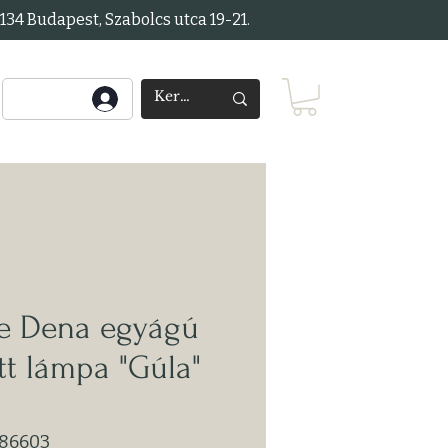
34 Budapest, Szabolcs utca 19-21.
e Dena egyágú
tt lámpa "Gúla"
586603