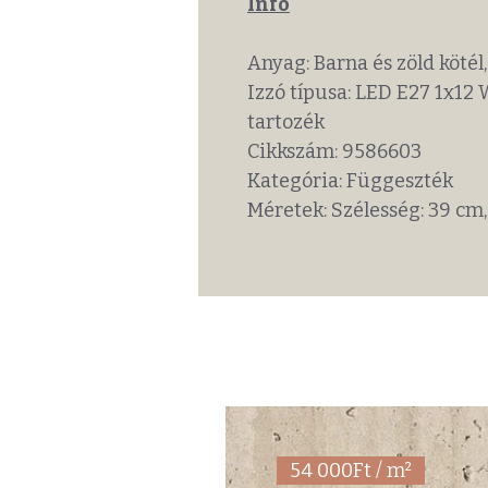
Info
Anyag: Barna és zöld köté
Izzó típusa: LED E27 1x12
tartozék
Cikkszám: 9586603
Kategória: Függeszték
Méretek: Szélesség: 39 cm
54 000Ft / m²