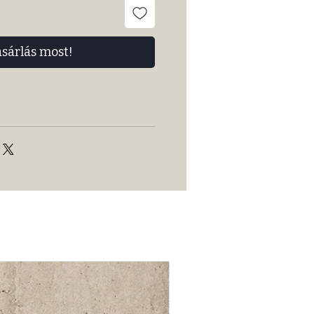
ásárlás most!
52 000Ft / 1m²