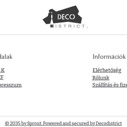
dalak
Információk
I.K
Elérhetőség
ZF
Rólunk
presszum
Szállítás és fiz
© 2035 by Sprout. Powered and secured by Decodistrict