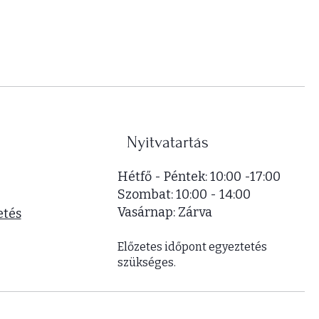
0
0
F
t
/
1
n
é
Nyitvatartás
g
y
Hétfő - Péntek: 10:00 -17:00
z
​​Szombat: 10:00 - 14:00
e
​Vasárnap: Zárva
t
etés
m
é
Előzetes időpont egyeztetés
t
szükséges.
e
r