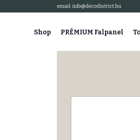
email: info@decodistrict.hu
Shop
PRÉMIUM Falpanel
T