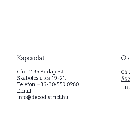
0
0
F
t
/
1
n
é
Kapcsolat
Ol
g
y
Cím: 1135 Budapest
GY.
z
Szabolcs utca 19-21.
ÁS
e
Telefon: +36-30/559 0260
t
Im
Email:
m
info@decodistrict.hu
é
t
e
r