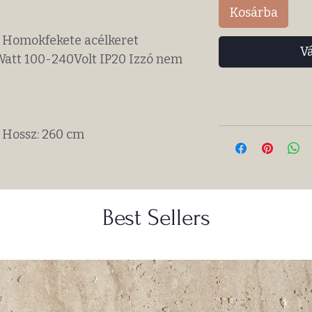
Kosárba
l, Homokfekete acélkeret
V
 Watt 100-240Volt IP20 Izzó nem
, Hossz: 260 cm
Best Sellers