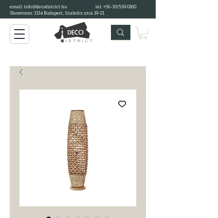
email: info@decodistrict.hu
tel: +36-30/559 0260
Showroom: 1134 Budapest, Szabolcs utca 19-21.