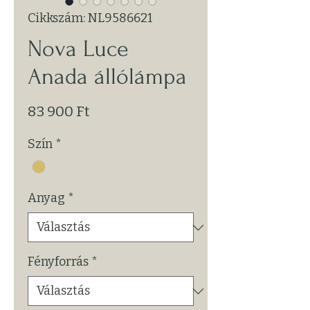
Cikkszám: NL9586621
Nova Luce
Anada állólámpa
Ár
83 900 Ft
Szín
*
Anyag
*
Fényforrás
*