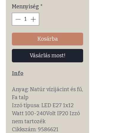
Mennyiség
*
Kosárba
Vásárlás most!
Info
Anyag: Natúr vízijácint és fű,
Fa talp
Izzó típusa: LED E27 1x12
Watt 100-240Volt IP20 Izzó
nem tartozék
Cikkszám: 9586621