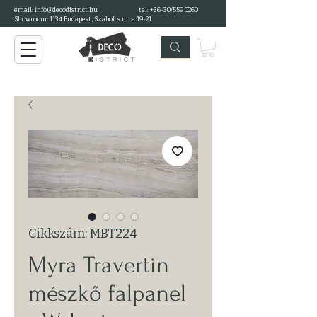
email: info@decodistrict.hu
tel: +36-30/559 0260
Showroom: 1134 Budapest, Szabolcs utca 19-21.
Cikkszám: MBT224
Myra Travertin
mészkő falpanel