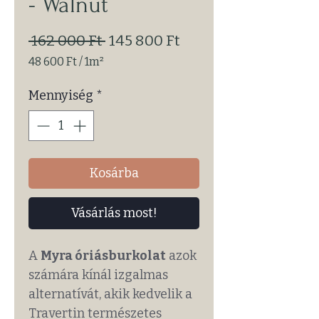
- Walnut
Szokásos
Akciós
 162 000 Ft 
145 800 Ft
ár
ár
48 600 Ft
/
1m²
1 Square
meter
Mennyiség
*
ára:
48 600 Ft
Kosárba
Vásárlás most!
A
Myra óriásburkolat
azok
számára kínál izgalmas
alternatívát, akik kedvelik a
Travertin természetes