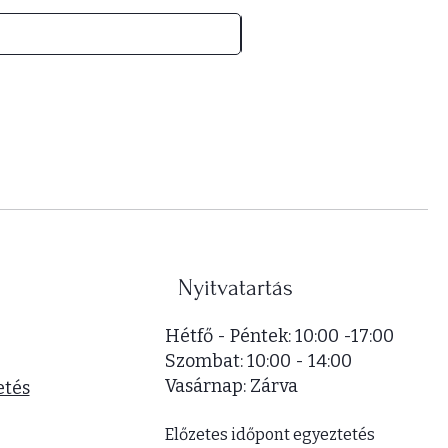
5
2
0
0
0
F
t
/
1
n
é
Nyitvatartás
g
y
Hétfő - Péntek: 10:00 -17:00
z
​​Szombat: 10:00 - 14:00
e
​Vasárnap: Zárva
t
etés
m
é
Előzetes időpont egyeztetés