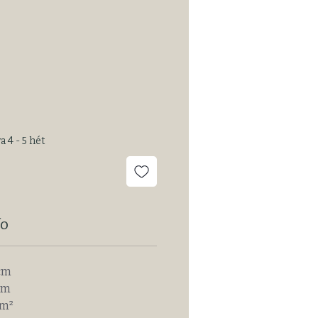
 4 - 5 hét
fo
 cm
mm
 m²