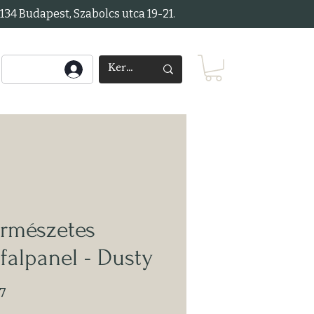
34 Budapest, Szabolcs utca 19-21.
ermészetes
falpanel - Dusty
7