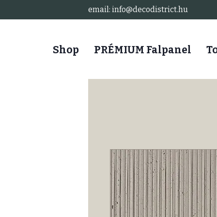
email: info@decodistrict.hu
Shop
PRÉMIUM Falpanel
T