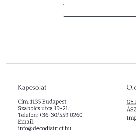
5
4
0
0
0
F
t
/
1
n
é
Kapcsolat
Ol
g
y
Cím: 1135 Budapest
GY.
z
Szabolcs utca 19-21.
ÁS
e
Telefon: +36-30/559 0260
t
Im
Email:
m
info@decodistrict.hu
é