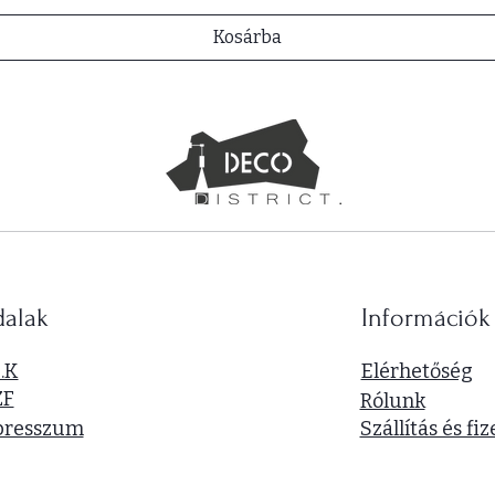
Kosárba
dalak
Információk
I.K
Elérhetőség
ZF
Rólunk
presszum
Szállítás és fiz