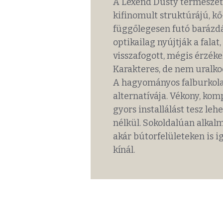
A Lexend Dusty természete
kifinomult struktúrájú, kő
függőlegesen futó barázdá
optikailag nyújtják a fala
visszafogott, mégis érzéke
Karakteres, de nem uralkod
A hagyományos falburkolat
alternatívája. Vékony, kom
gyors installálást tesz le
nélkül. Sokoldalúan alkal
akár bútorfelületeken is 
kínál.