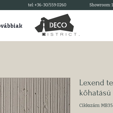
tel: +36-30/559 0260
Showroom: 11
ovábbiak
Lexend t
kőhatású 
Cikkszám: MB35