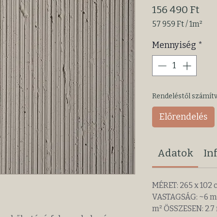
Ár
156 490 Ft
57 959 Ft
/
1m²
1 Square
Mennyiség
*
meter
ára:
57 959 Ft
Rendeléstől számítva
Előrendelés
Adatok
In
MÉRET: 265 x 102
VASTAGSÁG: ~6 
m² ÖSSZESEN: 2.7