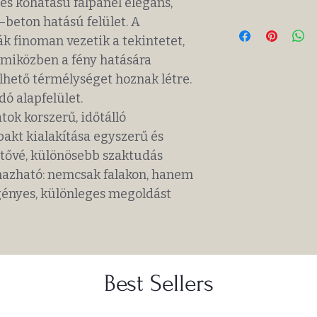
s kőhatású falpanel elegáns,
–beton hatású felület. A
k finoman vezetik a tekintetet,
t, miközben a fény hatására
lhető térmélységet hoznak létre.
ó alapfelület.
ok korszerű, időtálló
pakt kialakítása egyszerű és
hetővé, különösebb szaktudás
mazható: nemcsak falakon, hanem
igényes, különleges megoldást
Best Sellers