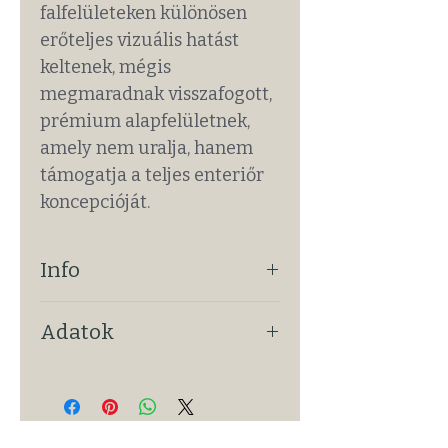
falfelületeken különösen
erőteljes vizuális hatást
keltenek, mégis
megmaradnak visszafogott,
prémium alapfelületnek,
amely nem uralja, hanem
támogatja a teljes enteriőr
koncepcióját.
Info
VÉGTELENÍTHETŐ MINTÁZAT:
Adatok
Igen
RÖGZÍTÉS: Ragasztva
MÉRET: ~265 x 100 cm
FESTÉST IGÉNYEL: Nem
VASTAGSÁG: ~6 mm
TŰZÁLLÓ (A1): Igen
m² ÖSSZESEN: 2,7 m²
KÜLTÉRI HASZNÁLAT: