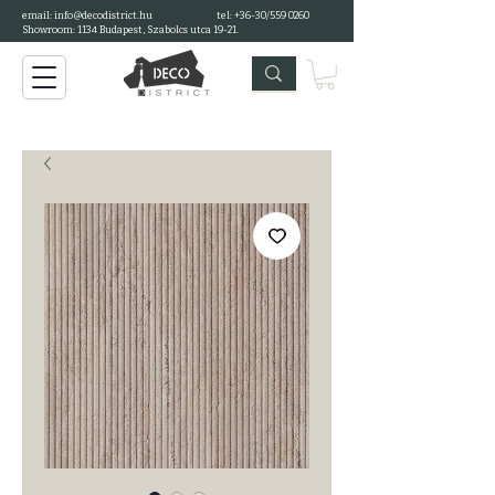
email: info@decodistrict.hu
tel: +36-30/559 0260
Showroom: 1134 Budapest, Szabolcs utca 19-21.