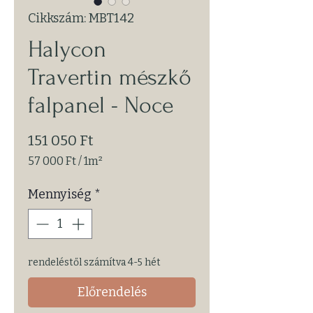
Cikkszám: MBT142
Halycon
Travertin mészkő
falpanel - Noce
Ár
151 050 Ft
57 000 Ft
/
1m²
1 Square
meter
Mennyiség
*
ára:
57 000 Ft
rendeléstől számítva 4-5 hét
Előrendelés