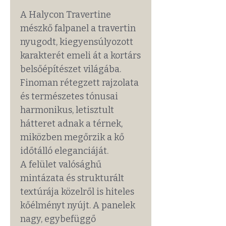
A Halycon Travertine
mészkő falpanel a travertin
nyugodt, kiegyensúlyozott
karakterét emeli át a kortárs
belsőépítészet világába.
Finoman rétegzett rajzolata
és természetes tónusai
harmonikus, letisztult
hátteret adnak a térnek,
miközben megőrzik a kő
időtálló eleganciáját.
A felület valósághű
mintázata és strukturált
textúrája közelről is hiteles
kőélményt nyújt. A panelek
nagy, egybefüggő