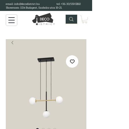
email: info@decodistrict.hu
tel: +36-30/559 0260
Showroom: 1134 Budapest, Szabolcs utca 19-21.