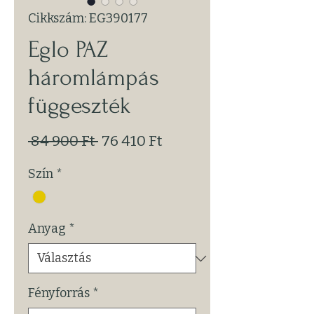
Cikkszám: EG390177
Eglo PAZ
háromlámpás
függeszték
Szokásos
Akciós
 84 900 Ft 
76 410 Ft
ár
ár
Szín
*
Anyag
*
Fényforrás
*