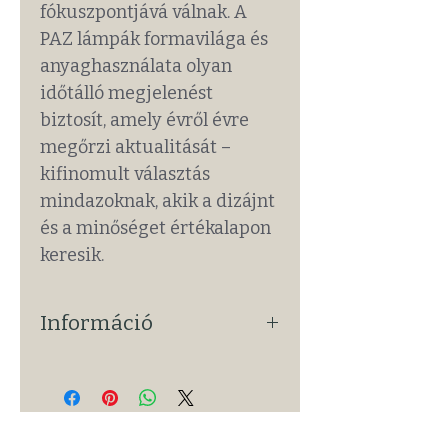
fókuszpontjává válnak. A
PAZ lámpák formavilága és
anyaghasználata olyan
időtálló megjelenést
biztosít, amely évről évre
megőrzi aktualitását –
kifinomult választás
mindazoknak, akik a dizájnt
és a minőséget értékalapon
keresik.
Információ
Alap Információk
• Termék: 390177
• Lámpa típus: függeszték
• Termékszegmens: Beltéri