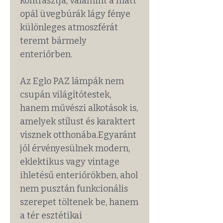
kontrasztja, valamint a matt
opál üvegbúrák lágy fénye
különleges atmoszférát
teremt bármely
enteriőrben.
Az Eglo PAZ lámpák nem
csupán világítótestek,
hanem művészi alkotások is,
amelyek stílust és karaktert
visznek otthonába.Egyaránt
jól érvényesülnek modern,
eklektikus vagy vintage
ihletésű enteriőrökben, ahol
nem pusztán funkcionális
szerepet töltenek be, hanem
a tér esztétikai