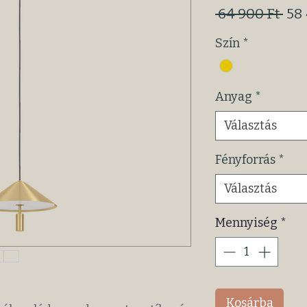
Szo
 64 900 Ft 
58 
ár
Szín
*
Anyag
*
Választás
Fényforrás
*
Választás
Mennyiség
*
Kosárba