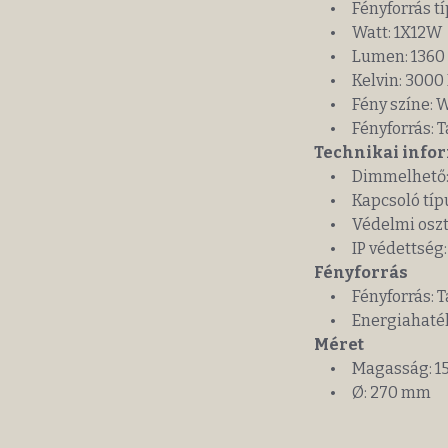
• Fényforrás tí
• Watt: 1X12W
• Lumen: 1360
• Kelvin: 3000
• Fény színe: 
• Fényforrás: T
Technikai info
• Dimmelhető:
• Kapcsoló típus
• Védelmi osztá
• IP védettség:
Fényforrás
• Fényforrás: T
• Energiahatékon
Méret
• Magasság: 1
• Ø: 270 mm