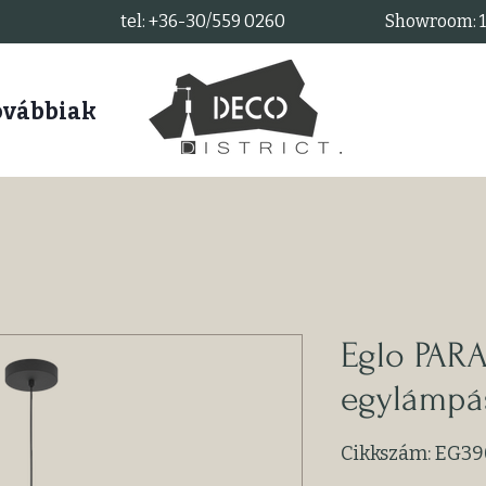
tel: +36-30/559 0260
Showroom: 11
ovábbiak
Eglo PAR
egylámpá
Cikkszám: EG39