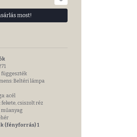
ásárlás most!
ók
71
függeszték
ns: Beltéri lámpa
: acél
kete, csiszolt réz
 műanyag
ehér
k (fényforrás) 1