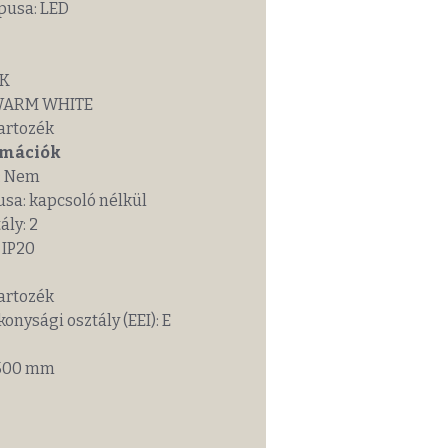
pusa: LED
 K
WARM WHITE
artozék
rmációk
 Nem
a: kapcsoló nélkül
ly: 2
 IP20
artozék
ysági osztály (EEI): E
500 mm