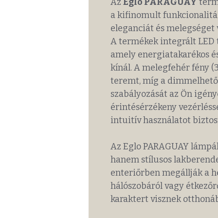
Az
Eglo PARAGUAY
term
a kifinomult funkcionalitá
eleganciát és melegséget 
A termékek integrált LED 
amely energiatakarékos é
kínál. A melegfehér fény 
teremt, míg a dimmelhető 
szabályozását az Ön igénye
érintésérzékeny vezérléss
intuitív használatot biztosí
Az Eglo PARAGUAY lámpák 
hanem stílusos lakberend
enteriőrben megállják a he
hálószobáról vagy étkezőrő
karaktert visznek otthoná