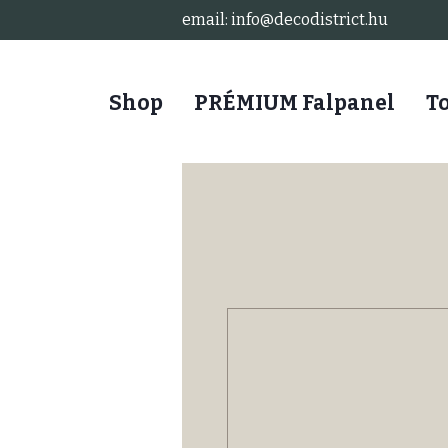
email: info@decodistrict.hu
Shop
PRÉMIUM Falpanel
T