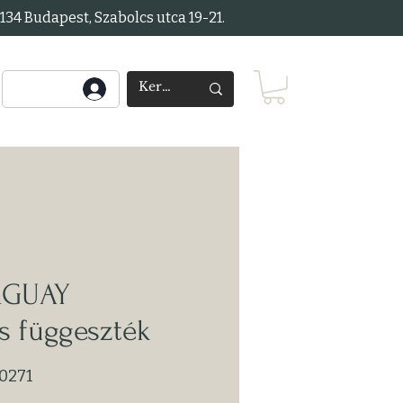
34 Budapest, Szabolcs utca 19-21.
AGUAY
s függeszték
0271