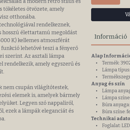
ékcsalád a modern retro stílus és
s tökéletes ötvözete, amely
V
visz otthonába.
technológiával rendelkeznek,
s hosszú élettartamú megoldást
Információ
(3000 K) kellemes atmoszférát
funkció lehetővé teszi a fényerő
i szerint. Az asztali lámpa
Alap Informáci
• Termék: 3902
el rendelkezik, amely egyszerű és
• Lámpa típus: 
t.
• Termékszegme
Anyag és szín
nem csupán világítótestek,
• Lámpa anyaga
ezési elemek is, amelyek bármely
• Lámpa színe: fe
lyüket. Legyen szó nappaliról,
• Búra anyaga:
l, ezek a lámpák eleganciát és
• Búra színe: f
ba.
Technikai adato
• Foglalat: LED