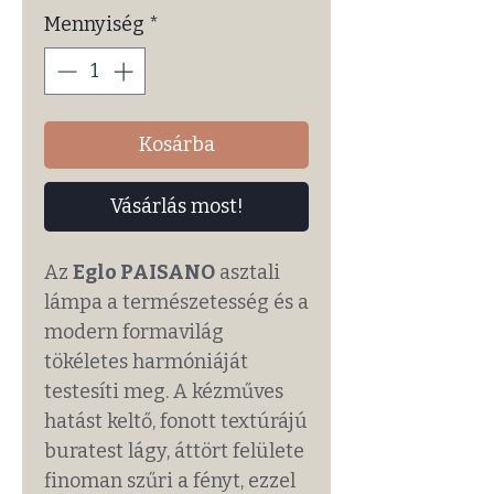
Mennyiség
*
Kosárba
Vásárlás most!
Az
Eglo PAISANO
asztali
lámpa a természetesség és a
modern formavilág
tökéletes harmóniáját
testesíti meg. A kézműves
hatást keltő, fonott textúrájú
buratest lágy, áttört felülete
finoman szűri a fényt, ezzel