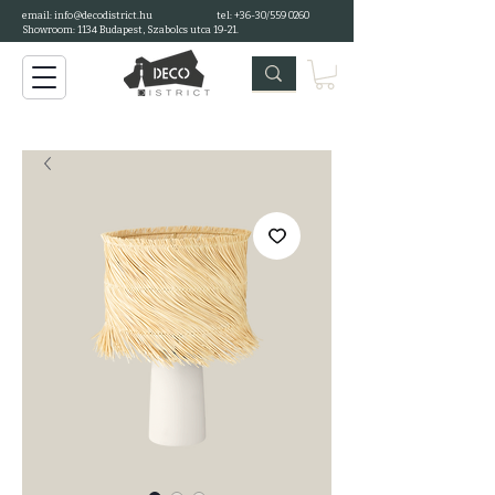
email: info@decodistrict.hu
tel: +36-30/559 0260
Showroom: 1134 Budapest, Szabolcs utca 19-21.