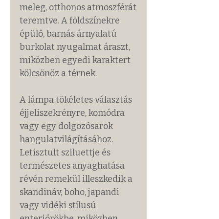
meleg, otthonos atmoszférát
teremtve. A földszínekre
épülő, barnás árnyalatú
burkolat nyugalmat áraszt,
miközben egyedi karaktert
kölcsönöz a térnek.
A lámpa tökéletes választás
éjjeliszekrényre, komódra
vagy egy dolgozósarok
hangulatvilágításához.
Letisztult sziluettje és
természetes anyaghatása
révén remekül illeszkedik a
skandináv, boho, japandi
vagy vidéki stílusú
enteriőrökbe, miközben