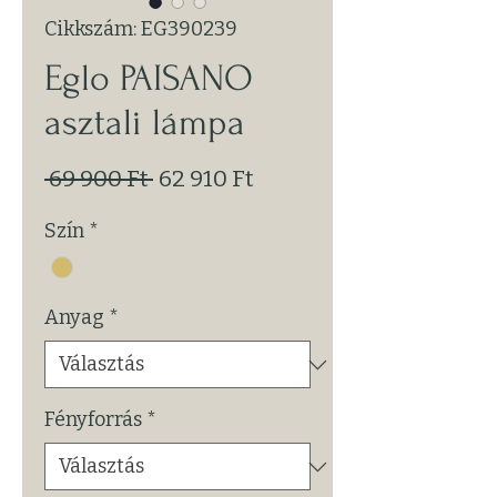
Cikkszám: EG390239
Eglo PAISANO
asztali lámpa
Szokásos
Akciós
 69 900 Ft 
62 910 Ft
ár
ár
Szín
*
Anyag
*
Fényforrás
*