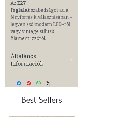
Az
E27
foglalat
szabadságot ad a
fényforrás kiválasztásában –
legyen szó modern LED-ről
vagy vintage stílusú
filament izzóról.
Általános
Információk
Típus:
Függesztéklámpa
(beltéri)
Szín:
Fekete lámpatest, arany
foglalat
Best Sellers
Anyag:
Acél
Foglalat:
E27 (3x max. 40W, izzó
nem tartozék)