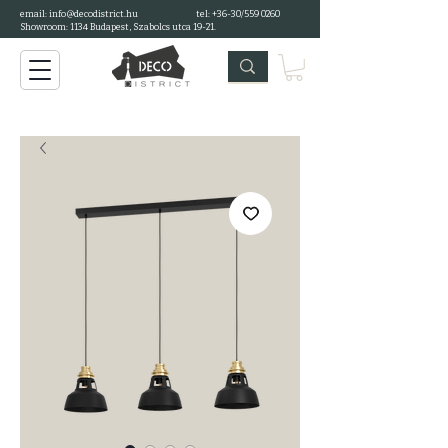
email: info@decodistrict.hu
tel: +36-30/559 0260
Showroom: 1134 Budapest, Szabolcs utca 19-21.