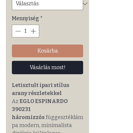
Mennyiség
*
Kosárba
Vásárlás most!
Letisztult ipari stílus
arany részletekkel
Az
EGLO ESPINARDO
390231
háromizzós
függesztéklám
pa modern, minimalista