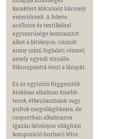
dizájnja különleges
karaktert kölcsönöz bármely
enteriőrnek. A fekete
acélbúra és textilkábel
egyszerűsége kontrasztot
alkot a látványos, csiszolt
arany színű foglalati résszel,
amely egyedi vizuális
fókuszponttá teszi a lámpát.
Ez az egyizzós függeszték
kiválóan alkalmas kisebb
terek, étkezőasztalok vagy
pultok megvilágítására, de
csoportban alkalmazva
igazán látványos világítási
kompozíció hozható létre.