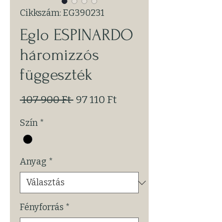
Cikkszám: EG390231
Eglo ESPINARDO
háromizzós
függeszték
Szokásos
Akciós
 107 900 Ft 
97 110 Ft
ár
ár
Szín
*
Anyag
*
Fényforrás
*