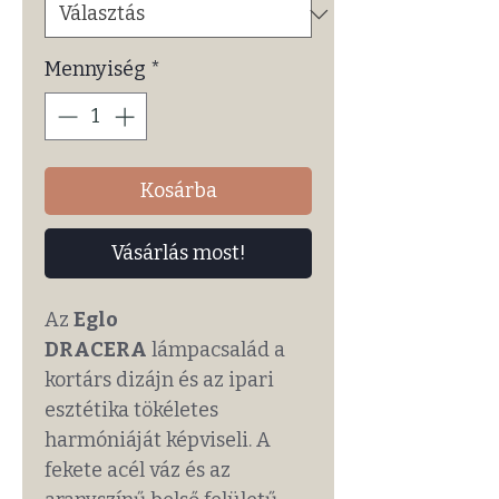
Mennyiség
*
Kosárba
Vásárlás most!
Az
Eglo
DRACERA
lámpacsalád a
kortárs dizájn és az ipari
esztétika tökéletes
harmóniáját képviseli. A
fekete acél váz és az