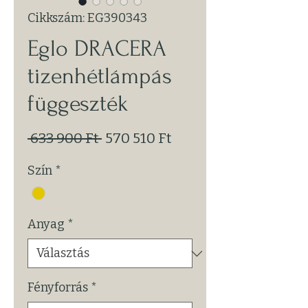
Cikkszám: EG390343
Eglo DRACERA
tizenhétlámpás
függeszték
Szokásos
Akciós
 633 900 Ft 
570 510 Ft
ár
ár
Szín
*
Anyag
*
Fényforrás
*