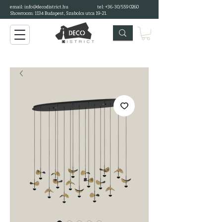
email: info@decodistrict.hu
tel: +36-30/559 0260
Showroom: 1134 Budapest, Szabolcs utca 19-21.