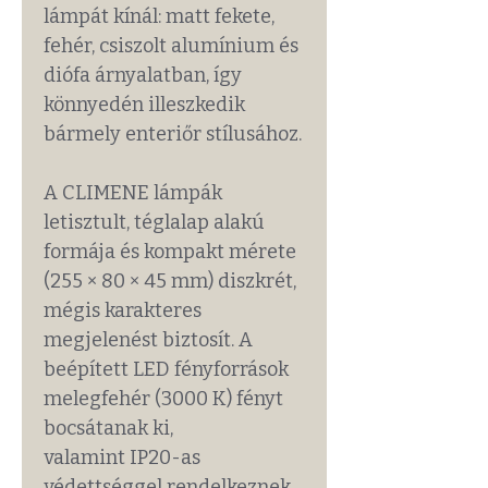
lámpát kínál: matt fekete,
fehér, csiszolt alumínium és
diófa árnyalatban, így
könnyedén illeszkedik
bármely enteriőr stílusához.
A CLIMENE lámpák
letisztult, téglalap alakú
formája és kompakt mérete
(255 × 80 × 45 mm) diszkrét,
mégis karakteres
megjelenést biztosít. A
beépített LED fényforrások
melegfehér (3000 K) fényt
bocsátanak ki,
valamint IP20-as
védettséggel rendelkeznek.