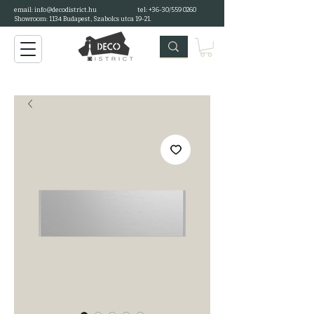
email: info@decodistrict.hu
tel: +36-30/559 0260
Showroom: 1134 Budapest, Szabolcs utca 19-21.