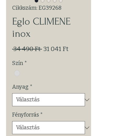
Cikkszám: EG39268
Eglo CLIMENE
inox
Szokásos
Akciós
 34 490 Ft 
31 041 Ft
ár
ár
Szín
*
Anyag
*
Fényforrás
*