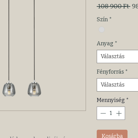
Sz
 108 900 Ft 
98
ár
Szín
*
Anyag
*
Választás
Fényforrás
*
Választás
Mennyiség
*
Kosárba