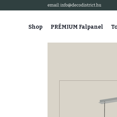
email: info@decodistrict.hu
Shop
PRÉMIUM Falpanel
T