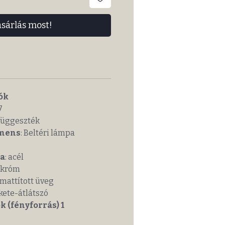
ásárlás most!
ók
7
 függeszték
mens
: Beltéri lámpa
a
: acél
: króm
: mattított üveg
ekete-átlátszó
k (fényforrás) 1