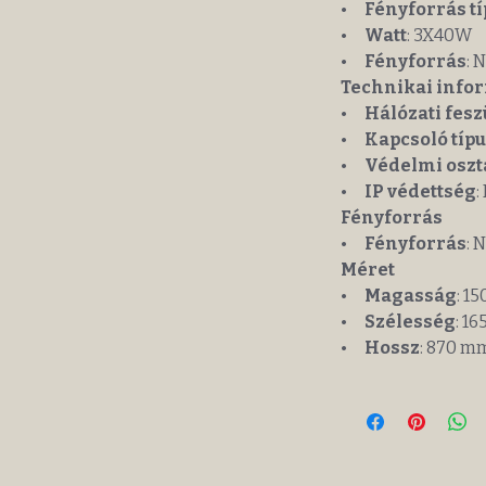
•
Fényforrás t
•
Watt
: 3X40W
•
Fényforrás
: 
Technikai info
•
Hálózati fesz
•
Kapcsoló típ
•
Védelmi oszt
•
IP védettség
:
Fényforrás
•
Fényforrás
: 
Méret
•
Magasság
: 1
•
Szélesség
: 1
•
Hossz
: 870 m