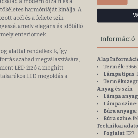
család a modern dizájn és a
kéletes harmóniáját kínálja. A
V
zott acél és a fekete szín
gessé, amely elegáns és időtálló
rmely enteriőrnek.
Információ
glalattal rendelkezik, így
yforrás szabad megválasztására,
Alap Informáci
•
Termék
: 3966
ament LED izzó a meghitt
•
Lámpa típus
:
takarékos LED megoldás a
•
Termékszeg
Anyag és szín
•
Lámpa anyag
•
Lámpa színe
•
Búra anyaga
•
Búra színe
: f
Technikai adato
•
Foglalat
: E27