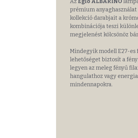
Az
Eglo ALBARINO
lámpa
prémium anyaghasználat tö
kollekció darabjait a krómo
kombinációja teszi különle
megjelenést kölcsönöz bá
Mindegyik modell E27-es fo
lehetőséget biztosít a fén
legyen az meleg fényű fil
hangulathoz vagy energia
mindennapokra.