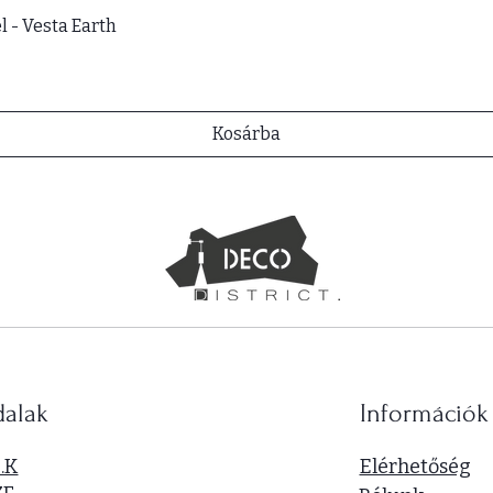
l - Vesta Earth
Kosárba
dalak
Információk
I.K
Elérhetőség