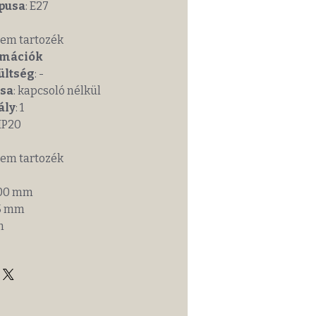
ípusa
: E27
Nem tartozék
rmációk
ültség
: -
usa
: kapcsoló nélkül
ály
: 1
 IP20
Nem tartozék
500 mm
65 mm
m