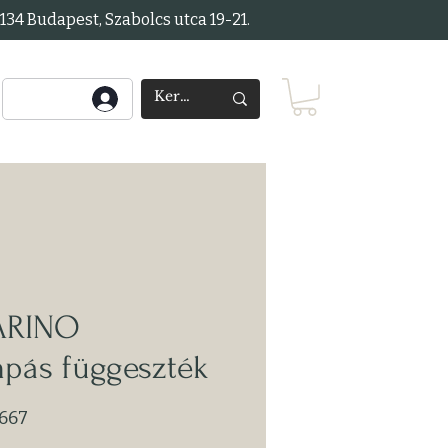
34 Budapest, Szabolcs utca 19-21.
ARINO
pás függeszték
667