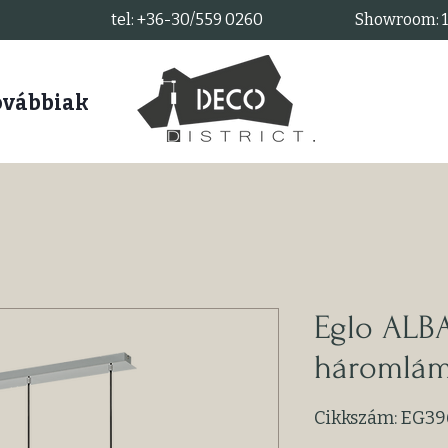
tel: +36-30/559 0260
Showroom: 11
ovábbiak
Eglo ALB
háromlám
Cikkszám: EG39