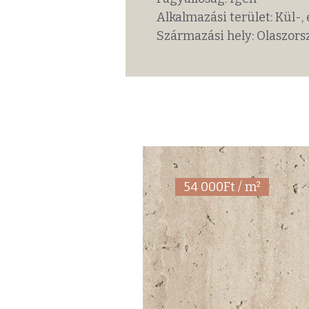
Alkalmazási terület: Kül-, 
Származási hely: Olaszors
54 000Ft / m²