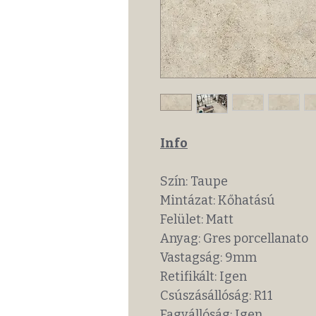
Info
Szín: Taupe
Mintázat: Kőhatású
Felület: Matt
Anyag: Gres porcellanato
Vastagság: 9mm
Retifikált: Igen
Csúszásállóság: R11
Fagyállóság: Igen