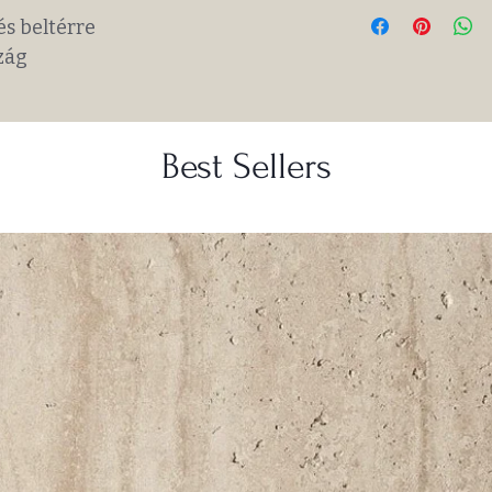
és beltérre
zág
Best Sellers