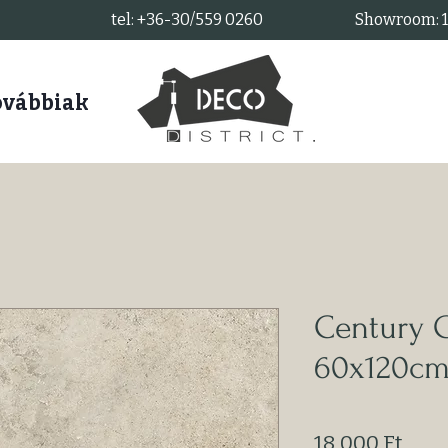
tel: +36-30/559 0260
Showroom: 11
ovábbiak
Century G
60x120c
Ár
18 000 Ft