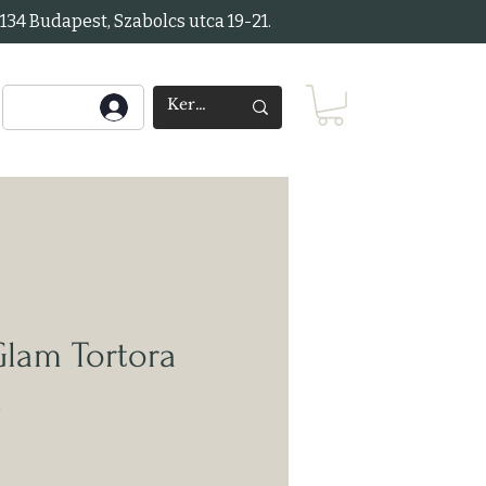
34 Budapest, Szabolcs utca 19-21.
lam Tortora
m