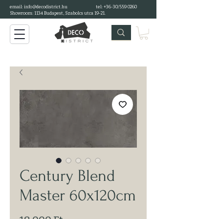
email: info@decodistrict.hu
tel: +36-30/559 0260
Showroom: 1134 Budapest, Szabolcs utca 19-21.
Century Blend
Master 60x120cm